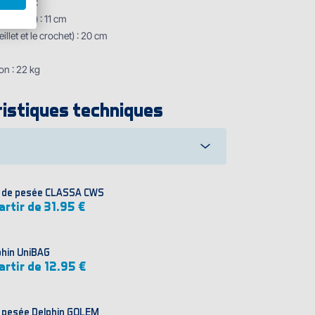
hniques :
u peson) : 11 cm
illet et le crochet) : 20 cm
on : 22 kg
istiques techniques
 de pesée CLASSA CWS
artir de 31.95 €
phin UniBAG
artir de 12.95 €
 pesée Delphin GOLEM