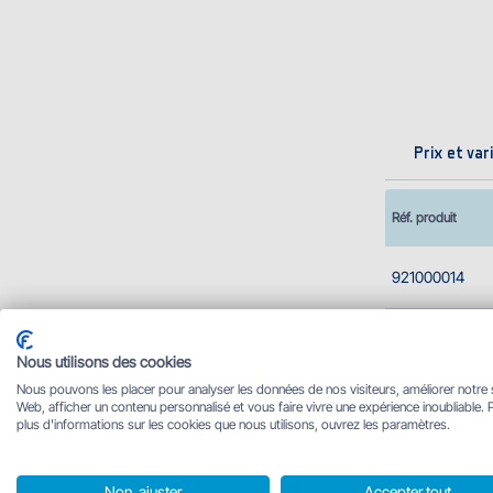
Prix et var
Réf. produit
921000014
Descript
Nous utilisons des cookies
Nous pouvons les placer pour analyser les données de nos visiteurs, améliorer notre 
Un peson mécaniq
Web, afficher un contenu personnalisé et vous faire vivre une expérience inoubliable. 
construction so
plus d'informations sur les cookies que nous utilisons, ouvrez les paramètres.
la partie basse.
Non, ajuster
Accepter tout