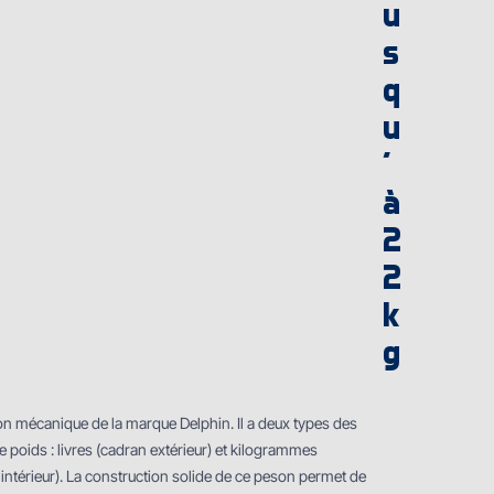
u
s
q
u
'
à
2
2
k
g
n mécanique de la marque Delphin. Il a deux types des
e poids : livres (cadran extérieur) et kilogrammes
intérieur). La construction solide de ce peson permet de