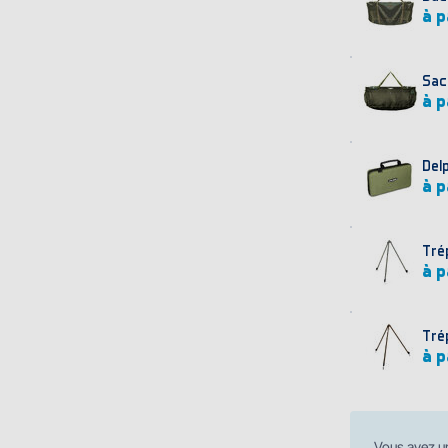
à p
Sac
à p
Del
à p
Tré
à p
Tré
à p
Vous avez u