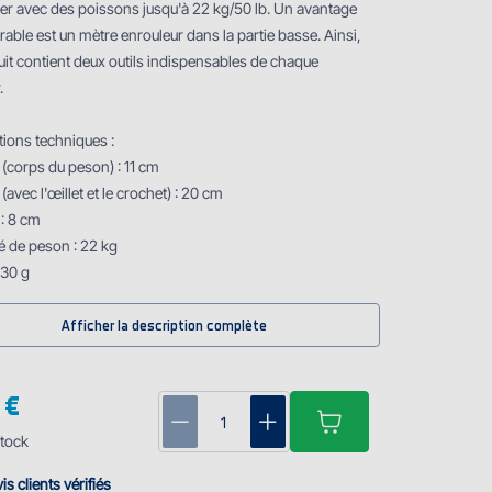
er avec des poissons jusqu'à 22 kg/50 lb. Un avantage
able est un mètre enrouleur dans la partie basse. Ainsi,
uit contient deux outils indispensables de chaque
.
tions techniques :
 (corps du peson) : 11 cm
(avec l'œillet et le crochet) : 20 cm
 : 8 cm
é de peson : 22 kg
130 g
Afficher la description complète
 €
tock
is clients vérifiés