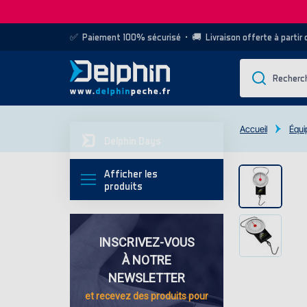
✅
Paiement 100% sécurisé
• 🚚
Livraison offerte à partir
Accueil
Équi
Delphin Days
Afficher les
produits
INSCRIVEZ-VOUS
À NOTRE
NEWSLETTER
et recevez des
produits pour