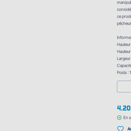
manipul
considér
ce prod
pêcheur
Informa
Hauteur
Hauteur 
Largeur
Capacit
Poids : 
4.20
En s
Av