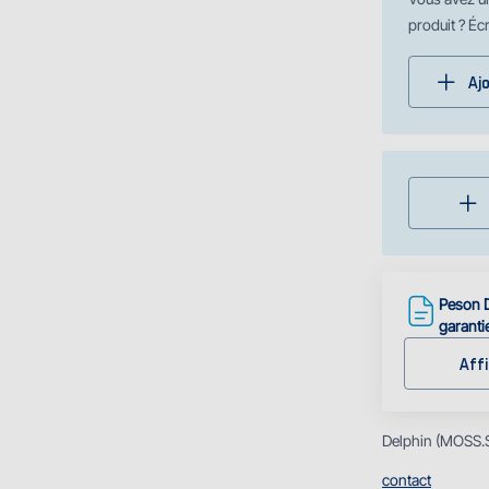
produit ? Éc
Aj
Peson D
garanti
Affi
Delphin (MOSS.SK
contact