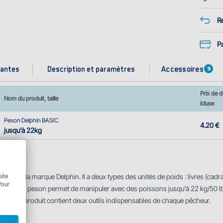
Re
P
Accessoires
iantes
Description et paramètres
9
Prix de d
Nom du produit, taille
icluse
Peson Delphin BASIC
4.20 €
jusqu'à 22kg
ion
site
ue de la marque Delphin. Il a deux types des unités de poids : livres (cadra
Pour
lide de ce peson permet de manipuler avec des poissons jusqu'à 22 kg/50 l
 Ainsi, ce produit contient deux outils indispensables de chaque pêcheur.