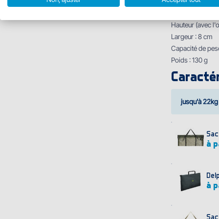
Informations tec
Hauteur (corps d
Hauteur (avec l'œ
Largeur : 8 cm
Capacité de pes
Poids : 130 g
Caractér
jusqu'à 22kg
Sac
à p
Del
à p
Sac