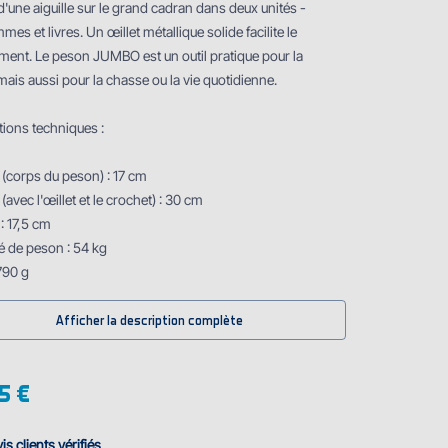
une aiguille sur le grand cadran dans deux unités -
mes et livres. Un œillet métallique solide facilite le
ment. Le peson JUMBO est un outil pratique pour la
ais aussi pour la chasse ou la vie quotidienne.
tions techniques :
 (corps du peson) : 17 cm
(avec l'œillet et le crochet) : 30 cm
: 17,5 cm
é de peson : 54 kg
790 g
Afficher la description complète
5 €
is clients vérifiés