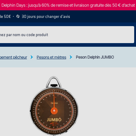
Delphin Days : jusqu’à 60% de remise et livraison gratuite dès 50 € d’achat
 de 50€
• 🔄
30 jours pour changer d’avis
pement pêcheur
Pesons et mètres
Peson Delphin JUMBO