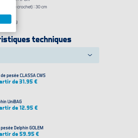
illet et le crochet) : 30 cm
m
on : 54 kg
istiques techniques
 de pesée CLASSA CWS
artir de 31.95 €
phin UniBAG
artir de 12.95 €
 pesée Delphin GOLEM
artir de 59.95 €