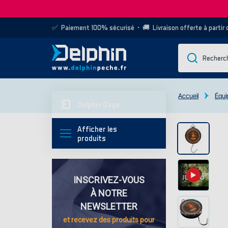
✅
Paiement 100% sécurisé
• 🚚
Livraison offerte à partir
Accueil
Équi
Delphin Days
Afficher les
produits
INSCRIVEZ-VOUS
À NOTRE
NEWSLETTER
et recevez des
produits pour