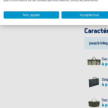
plus d'informations sur les cookies que nous utilisons, ouvrez les paramètres.
Hauteur (avec l'œ
Largeur : 17,5 c
Non, ajuster
Accepter tout
Capacité de pes
Poids : 790 g
Caractér
jusqu'à 54kg
Sac
à p
Del
à p
Sac
à p