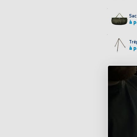
Sac
à p
Tré
à p