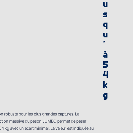
u
s
q
u
'
à
5
4
k
g
n robuste pour les plus grandes captures. La
ction massive du peson JUMBO permet de peser
54 kg avec un écart minimal. La valeur est indiquée au