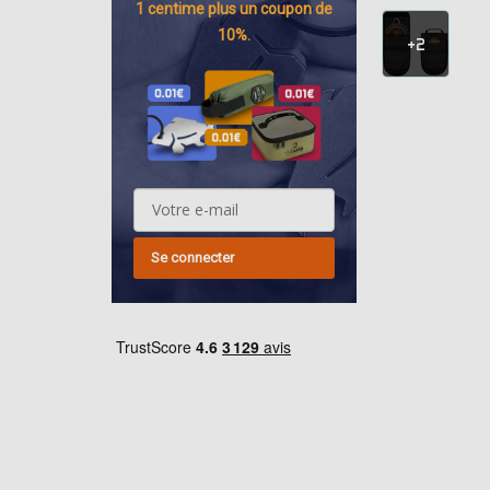
1 centime
plus un coupon de
10%.
+2
Se connecter