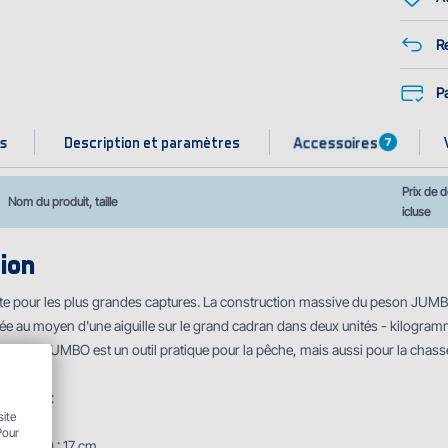
Re
P
Accessoires
es
Description et paramètres
7
Prix de d
Nom du produit, taille
icluse
ion
e pour les plus grandes captures. La construction massive du peson JUMBO
ée au moyen d'une aiguille sur le grand cadran dans deux unités - kilogrammes 
peson JUMBO est un outil pratique pour la pêche, mais aussi pour la chasse
hniques :
site
Pour
u peson) : 17 cm