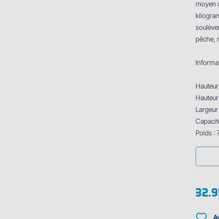
moyen d'
kilogram
soulève
pêche, m
Informa
Hauteur
Hauteur 
Largeur 
Capacit
Poids : 
32.9
Av