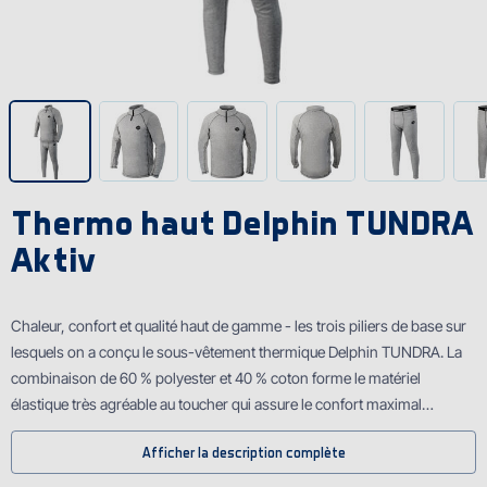
Thermo haut Delphin TUNDRA
Aktiv
Chaleur, confort et qualité haut de gamme - les trois piliers de base sur
lesquels on a conçu le sous-vêtement thermique Delphin TUNDRA. La
combinaison de 60 % polyester et 40 % coton forme le matériel
élastique très agréable au toucher qui assure le confort maximal
pendant les jours froids. L'échelle des tailles S-XXXL fait preuve qu'on a
Afficher la description complète
pensé aux tous pendant la conception. La couleur grise neutre avec la
couture noire souligne la polyvalence de ce sous-vêtement - vous