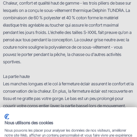
Chaleur, confort et qualité haut de gamme - les trois piliers de base sur
lesquels on a conçu le sous-vêtement thermique Delphin TUNDRA. La
combinaison de 60 % polyester et 40 % coton forme le matériel
élastique très agréable au toucher qui assure le confort maximal
pendant les jours froids. L'échelle des tailles S-XXXL fait preuve qu'on a
pensé aux tous pendant la conception. La couleur grise neutre avec la
couture noire souligne la polyvalence de ce sous-vêtement - vous
pouvez le porter pendant la pêche, la chasse ou d'autres activités
sportives.
La partie haute
Les manches longues et le col à fermeture éclair assurent le confort et la
conservation de la chaleur. En plus, la fermeture éclair est recouverte en
tissu et ne gratte pas votre gorge. Le bas est un peu prolongé pour
couvrir votre corps entier (avec la partie basse) lors de mouvement.
La partie basse
Nous utilisons des cookies
La taille élastique avec le logo Delphin s'adapte parfaitement à chaque
Nous pouvons les placer pour analyser les données de nos visiteurs, améliorer
type de figure. Pour le confort et la chaleur, la partie basse est rétrécie
notre site Web, afficher un contenu personnalisé et vous faire vivre une expérience