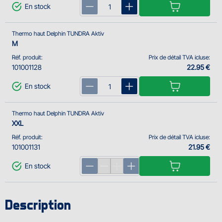
En stock
Thermo haut Delphin TUNDRA Aktiv
M
Réf. produit:
Prix de détail TVA icluse:
101001128
22.95 €
En stock
Thermo haut Delphin TUNDRA Aktiv
XXL
Réf. produit:
Prix de détail TVA icluse:
101001131
21.95 €
En stock
Description