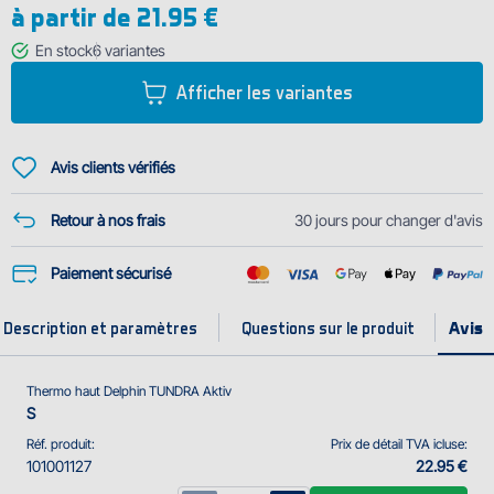
à partir de
21.95 €
pouvez le porter pendant la pêche, la chasse ou d'autres activités
sportives.
En stock
6
variantes
Afficher les variantes
La partie haute
Les manches longues et le col à fermeture éclair assurent le confort et ...
Avis clients vérifiés
Retour à nos frais
30 jours pour changer d'avis
Paiement sécurisé
Description et paramètres
Questions sur le produit
Thermo haut Delphin TUNDRA Aktiv
S
Réf. produit:
Prix de détail TVA icluse:
101001127
22.95 €