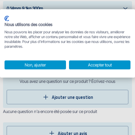
0,14mm 9,1kg 300m
Nous utilisons des cookies
Pinces à tresse
Nous pouvons les placer pour analyser les données de nos visiteurs, améliorer
à partir de 11.95 €
notre site Web, afficher un contenu personnalisé et vous faire vivre une expérience
inoubliable. Pour plus d'informations sur les cookies que nous utilisons, ouvrez les
paramètres.
Pince de pêche Delphin MINI
à partir de 7.50 €
Non, ajuster
Accepter tout
Vous avez une question sur ce produit ? Écrivez-nous
Ajouter une question
Aucune question n'a encore été posée sur ce produit
Ajouter un avis