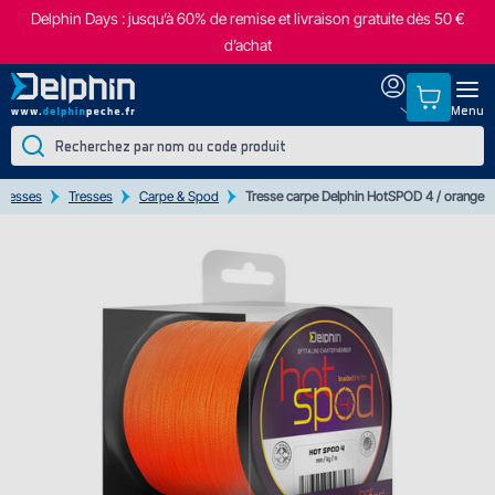
Delphin Days : jusqu’à 60% de remise et livraison gratuite dès 50 €
d’achat
Menu
t tresses
Tresses
Carpe & Spod
Tresse carpe Delphin HotSPOD 4 / orange