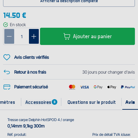
Afficher la description complète
les anneaux. En même temps, elle est assez résistante pour les lancers
loins avec les bait rockets. Zéro dilatabilité est parfaite pour l'utilisation
14.50 €
avec le marqueur pour baliser la zone de pêche.
En stock
MM/LBS : 0,14 mm 9,10 kg
Ajouter au panier
Avis clients vérifiés
Retour à nos frais
30 jours pour changer d'avis
Paiement sécurisé
Accessoires
amètres
Questions sur le produit
3
Tresse carpe Delphin HotSPOD 4 / orange
0,14mm 9,1kg 300m
Réf. produit:
Prix de détail TVA icluse: