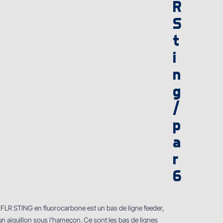
R
S
t
i
n
g
/
p
a
r
6
 FLR STING en fluorocarbone est un bas de ligne feeder,
 un aiguillon sous l'hameҫon. Ce sont les bas de lignes