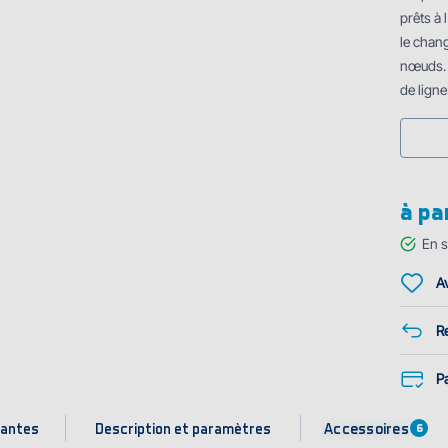
prêts à 
le chan
nœuds. 
de ligne
à pa
En s
Av
Re
P
Accessoires
iantes
Description et paramètres
6