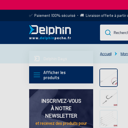
✅
Paiement 100% sécurisé
• 🚚
Livraison offerte à partir
Accueil
Mont
Delphin Days
Afficher les
produits
INSCRIVEZ-VOUS
À NOTRE
NEWSLETTER
et recevez des
produits pour