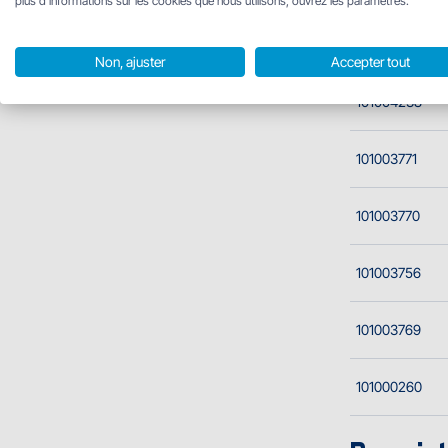
plus d'informations sur les cookies que nous utilisons, ouvrez les paramètres.
101004242
Non, ajuster
Accepter tout
101004238
101003771
101003770
101003756
101003769
101000260