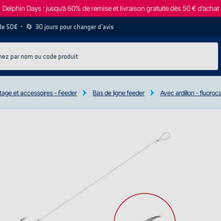
Delphin Days : jusqu’à 60% de remise et livraison gratuite dès 50 € d’achat
 de 50€
• 🔄
30 jours pour changer d’avis
age et accessoires - Feeder
Bas de ligne feeder
Avec ardillon - fluoro