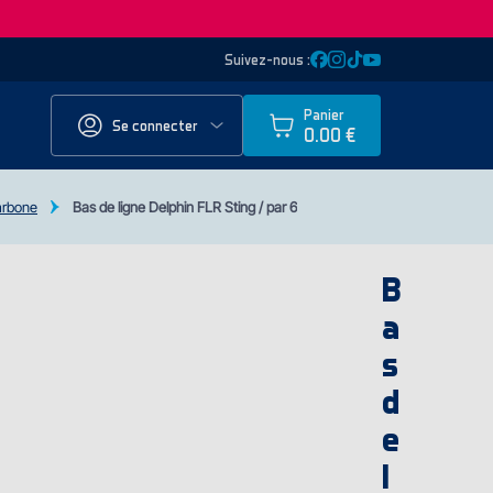
Suivez-nous :
Panier
Se connecter
0.00 €
carbone
Bas de ligne Delphin FLR Sting / par 6
B
a
s
d
e
l