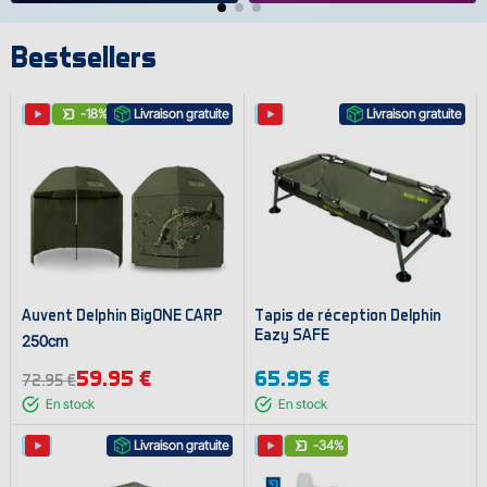
Bestsellers
-18%
Livraison gratuite
Livraison gratuite
Auvent Delphin BigONE CARP
Tapis de réception Delphin
Eazy SAFE
250cm
59.95 €
65.95 €
72.95 €
En stock
En stock
Livraison gratuite
-34%