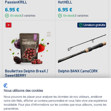
PassionKRILL
HotHELL
6.95 €
6.95 €
En stock
3
variantes
En stock
3
variantes
Livraison gratuite
Bouillettes Delphin BreaX /
Delphin BANX CamoCORK
SweetBERRY
6.95 €
à partir de
55.95 €
En stock
3
variantes
En stock
8
variantes
Nous utilisons des cookies
Nous pouvons les placer pour analyser les données de nos visiteurs, améliorer
notre site Web, afficher un contenu personnalisé et vous faire vivre une expérience
inoubliable. Pour plus d'informations sur les cookies que nous utilisons, ouvrez les
paramètres.
Évaluation: 4.9
Évaluation: 4.8