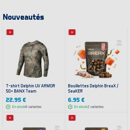
Nouveautés
T-shirt Delphin UV ARMOR
Bouillettes Delphin BreaX /
50+ BANX Team
SeaKER
22.95 €
6.95 €
En stock
6
variantes
En stock
2
variantes