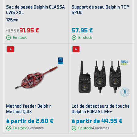
Sac de pesée Delphin CLASSA
Support de seau Delphin TOP
CWS XXL
SPOD
125cm
31.95 €
57.95 €
41.95 €
En stock
En stock
Method feeder Delphin
Lot de détecteurs de touche
Method QUIX
Delphin FORZA LIFE+
à partir de
2.60 €
à partir de
44.95 €
En stock
9
variantes
En stock
4
variantes