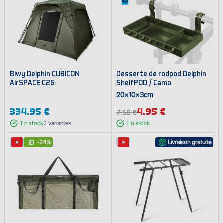
Biwy Delphin CUBICON
Desserte de rodpod Delphin
AirSPACE C2G
ShelfPOD / Camo
20x10x3cm
334.95 €
4.95 €
7.50 €
En stock
2
variantes
En stock
-24%
Livraison gratuite