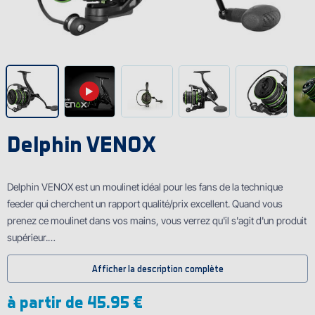
Delphin VENOX
Delphin VENOX est un moulinet idéal pour les fans de la technique
feeder qui cherchent un rapport qualité/prix excellent. Quand vous
prenez ce moulinet dans vos mains, vous verrez qu'il s'agit d'un produit
supérieur.
Afficher la description complète
Il a 7 roulements à billes (6+1) pour que le mouvement de toutes les
parties soit plus fluide. Le ratio de 5.1:1 de la petite taille et le ratio de 5.5:1
à partir de
45.95 €
de la taille 6000 garantissent l'enroulement idéal de la ligne quand vous