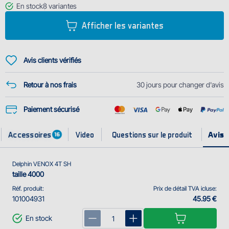
lancez ou ramenez votre montage.
En stock
8
variantes
Afficher les variantes
La bobine en métal noir avec les détails verts est large et peu-profonde
pour convenir à la technique feeder et il n'y a pas besoin de bobiner
trop de ligne en petit d...
Avis clients vérifiés
Retour à nos frais
30 jours pour changer d'avis
Paiement sécurisé
Accessoires
Video
Questions sur le produit
16
Delphin VENOX 4T SH
taille 4000
Réf. produit:
Prix de détail TVA icluse:
101004931
45.95 €
En stock