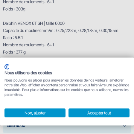
Nombre de roulements : 6+1
Poids : 303g
Delphin VENOX 6T SH | taille 6000
Capacité du moulinet mm/m : 0.25/223m, 0.28/178m, 0.30/155m
Ratio : 5.5:1
Nombre de roulements : 6+1
Poids : 377 g
Caractéristiques techniques
Nous utilisons des cookies
taille 4000
Nous pouvons les placer pour analyser les données de nos visiteurs, améliorer
notre site Web, afficher un contenu personnalisé et vous faire vivre une expérience
inoubliable. Pour plus d'informations sur les cookies que nous utilisons, ouvrez les
taille 4500
paramètres.
taille 5000
Non, ajuster
Accepter tout
taille 6000