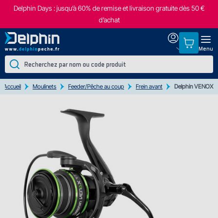
Delphin Days : jusqu’à 60% de remise et livraison gratuite dès 50 €
d’achat
Menu
Accueil
Moulinets
Feeder/Pêche au coup
Frein avant
Delphin VENOX