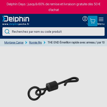
Delphin Days : jusqu’à 60% de remise et livraison gratuite dès 50 €
d’achat
Menu
Montage Carpe
Ronnie Rig
THE END Émerillon rapide avec anneau / par 10