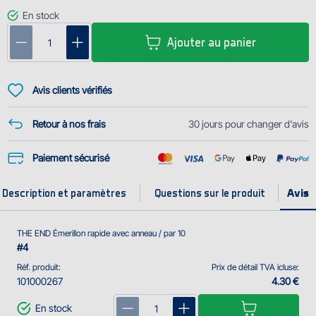
En stock
Ajouter au panier
Avis clients vérifiés
Retour à nos frais
30 jours pour changer d'avis
Paiement sécurisé
Description et paramètres
Questions sur le produit
THE END Émerillon rapide avec anneau / par 10
#4
Réf. produit:
Prix de détail TVA icluse:
101000267
4.30 €
En stock